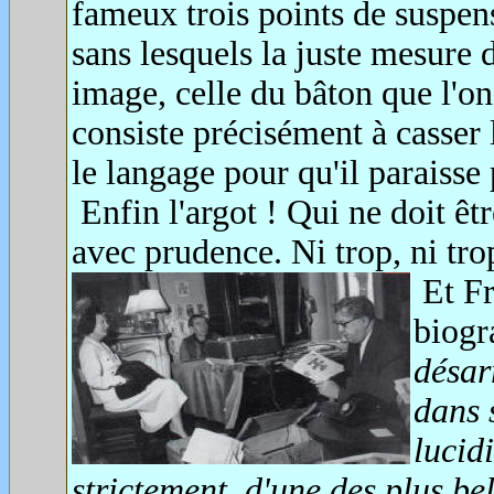
fameux trois points de suspens
sans lesquels la juste mesure d
image, celle du bâton que l'on 
consiste précisément à casser 
le langage pour qu'il paraisse p
Enfin l'argot ! Qui ne doit êtr
avec prudence. Ni trop, ni tro
Et Fr
biogr
désar
dans 
lucidi
strictement, d'une des plus bel