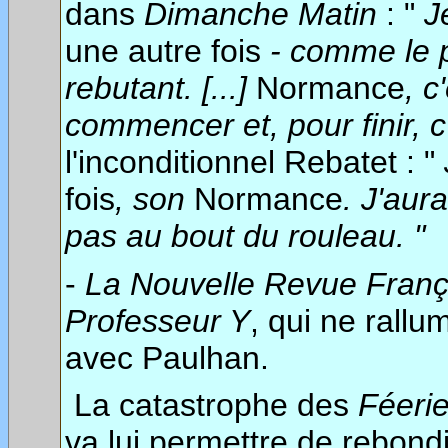
dans
Dimanche Matin
: "
J
une autre fois
- comme le p
rebutant. [...]
Normance
, 
commencer et, pour finir, c
l'inconditionnel Rebatet : "
fois
, son
Normance
. J'aura
pas au bout du rouleau. "
-
La Nouvelle Revue Franç
Professeur Y
, qui ne rallu
avec Paulhan.
La catastrophe des
Féeri
va lui permettre de rebond