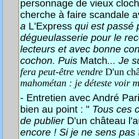
personnage de vieux clochar
cherche à faire scandale a
a
L'Express
qui est passé 
dégueulasserie pour le recev
lecteurs et avec bonne co
cochon. Puis
Match
... Je 
fera peut-être vendre
D'un châ
mahométan : je déteste voir m
- Entretien avec André Pa
bien au point : "
Tous ces c
de publier
D'un château l'a
encore ! Si je ne sens pas