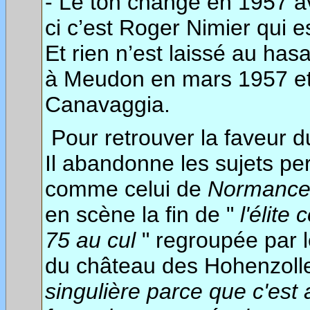
- Le ton change en 1957 a
ci c’est Roger Nimier qui e
Et rien n’est laissé au hasa
à Meudon en mars 1957 et q
Canavaggia.
Pour retrouver la faveur du
Il abandonne les sujets p
comme celui de
Normanc
en scène la fin de "
l'élite
75 au cul
" regroupée par l
du château des Hohenzollern
singulière parce que c'est