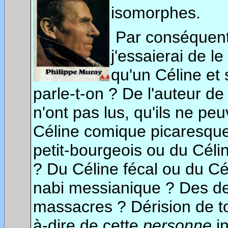
isomorphes.
Par conséquent 
j'essaierai de le
qu'un Céline et s
parle-t-on ? De l'auteur d
n'ont pas lus, qu'ils ne peuv
Céline comique picaresque
petit-bourgeois ou du Céli
? Du Céline fécal ou du Cél
nabi messianique ? Des den
massacres ? Dérision de tou
à-dire de cette
personne
in