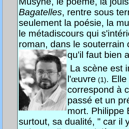
Musyne, le poème, la joui
Bagatelles
, rentre sous ter
seulement la poésie, la mus
le métadiscours qui s'intéri
roman, dans le souterrain 
qu'il faut bien
La scène est 
l'
uvre
. Elle
œ
(1)
correspond à ce
passé et un pré
mort. Philippe
surtout, sa dualité, " car il