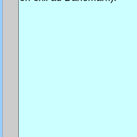
********