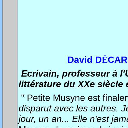
******
David D
CAR
É
Ecrivain, professeur à l
littérature du XXe siècle e
" Petite Musyne est finale
disparut avec les autres. J
jour, un an... Elle n'est j